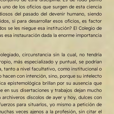
 uno de los oficios que surgen de esta ciencia
udiosos del pasado del devenir humano, siendo
os, si para desarrollar esos oficios, es factor
dos se les niegue esa institución? El Colegio de
más esa instauración dada la enorme importancia
legiado, circunstancia sin la cual, no tendría
ropio, más especializado y puntual, se podrían
tanto a nivel facultativo, como institucional o
 hacen con intención, sino, porque su intelecto
ica epistemológica brillan por su ausencia que
que en sus disertaciones y trabajos dejan mucho
 archiveros díscolos de ayer y hoy, dulces con
sfuerzos para situarlos, yo mismo a petición de
uchas veces ajenos a la profesión, sin citar el