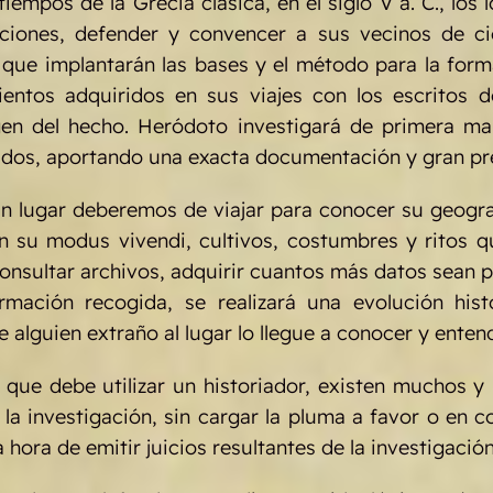
tiempos de la Grecia clásica, en el siglo V a. C., lo
iciones, defender y convencer a sus vecinos de cie
 que implantarán las bases y el método para la form
entos adquiridos en sus viajes con los escritos de
gen del hecho. Heródoto investigará de primera man
tados, aportando una exacta documentación y gran pr
n lugar deberemos de viajar para conocer su geogra
n su modus vivendi, cultivos, costumbres y ritos que
onsultar archivos, adquirir cuantos más datos sean po
mación recogida, se realizará una evolución histó
alguien extraño al lugar lo llegue a conocer y ente
que debe utilizar un historiador, existen muchos 
e la investigación, sin cargar la pluma a favor o en
hora de emitir juicios resultantes de la investigación