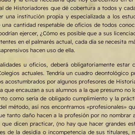
ial de Historiadores que dé cobertura a todos y cada
r una institución propia y especializada a los est
una cantidad respetable de oficios de todos conocid
podrían ejercer, ¿Cómo es posible que a sus licencia
stentes en el palmarés actual, cada día se necesita 
saprensivos hacen uso de ella.
lidades u oficios, deberá obligatoriamente estar co
Colegios actuales. Tendría un cuadro deontológico p
s acostumbrados por algunos profesores de Historia, 
la que encauzan a sus alumnos a la que presumo no lo
ento como sería de obligado cumplimiento y la práct
ollo del método, así nos encontramos «profesionales» 
que tanto daño hacen a la profesión por no nombrar a
ia que dicen practicar, (no hay que hacer grandes e
s de la desidia o incompetencia de sus titulares, m