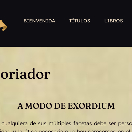
BIENVENIDA
TÍTULOS
LIBROS
toriador
A MODO DE EXORDIUM
n cualquiera de sus múltiples facetas debe ser pers
lidad y la ética necesaria que hoy carecemos en el