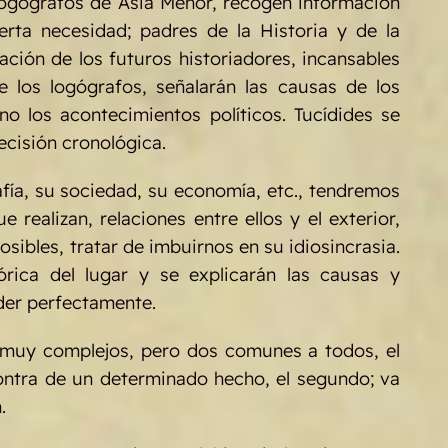
s logógrafos de Asia Menor, recogen información
rta necesidad; padres de la Historia y de la
ación de los futuros historiadores, incansables
 los logógrafos, señalarán las causas de los
o los acontecimientos políticos. Tucídides se
ecisión cronológica.
fía, su sociedad, su economía, etc., tendremos
 realizan, relaciones entre ellos y el exterior,
sibles, tratar de imbuirnos en su idiosincrasia.
rica del lugar y se explicarán las causas y
nder perfectamente.
y muy complejos, pero dos comunes a todos, el
 contra de un determinado hecho, el segundo; va
.