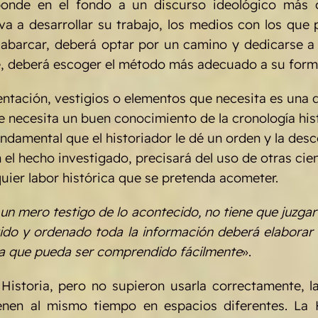
sponde en el fondo a un discurso ideológico más 
va a desarrollar su trabajo, los medios con los que 
abarcar, deberá optar por un camino y dedicarse a 
nte, deberá escoger el método más adecuado a su for
ntación, vestigios o elementos que necesita es una d
se necesita un buen conocimiento de la cronología his
ndamental que el historiador le dé un orden y la d
 el hecho investigado, precisará del uso de otras cie
quier labor histórica que se pretenda acometer.
 un mero testigo de lo acontecido, no tiene que juzgar
do y ordenado toda la información deberá elaborar u
ma que pueda ser comprendido fácilmente
».
 Historia, pero no supieron usarla correctamente, l
rvienen al mismo tiempo en espacios diferentes. L