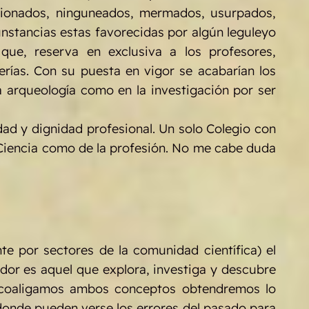
stionados, ninguneados, mermados, usurpados,
unstancias estas favorecidas por algún leguleyo
que, reserva en exclusiva a los profesores,
ías. Con su puesta en vigor se acabarían los
la arqueología como en la investigación por ser
idad y dignidad profesional. Un solo Colegio con
a Ciencia como de la profesión. No me cabe duda
e por sectores de la comunidad científica) el
ador es aquel que explora, investiga y descubre
si coaligamos ambos conceptos obtendremos lo
onde pueden verse los errores del pasado para