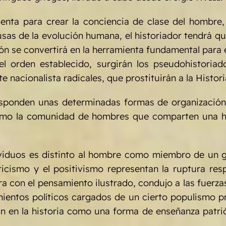
ta para crear la conciencia de clase del hombre, p
ausas de la evolución humana, el historiador tendrá 
ión se convertirá en la herramienta fundamental para el
el orden establecido, surgirán los pseudohistori
e nacionalista radicales, que prostituirán a la Histor
sponden unas determinadas formas de organización s
como la comunidad de hombres que comparten una hi
duos es distinto al hombre como miembro de un gru
ticismo y el positivismo representan la ruptura res
 con el pensamiento ilustrado, condujo a las fuerzas
ientos políticos cargados de un cierto populismo pro
an en la historia como una forma de enseñanza patrió