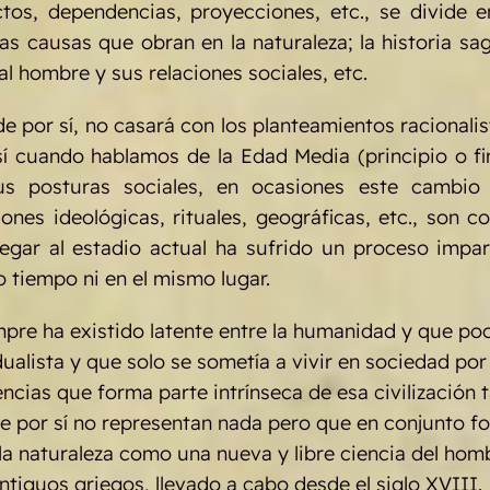
ctos, dependencias, proyecciones, etc., se divide
a las causas que obran en la naturaleza; la historia 
al hombre y sus relaciones sociales, etc.
 de por sí, no casará con los planteamientos racional
sí cuando hablamos de la Edad Media (principio o f
us posturas sociales, en ocasiones este cambi
nes ideológicas, rituales, geográficas, etc., son c
legar al estadio actual ha sufrido un proceso impar
 tiempo ni en el mismo lugar.
pre ha existido latente entre la humanidad y que po
ualista y que solo se sometía a vivir en sociedad por
encias que forma parte intrínseca de esa civilización
e por sí no representan nada pero que en conjunto fo
e la naturaleza como una nueva y libre ciencia del hom
ntiguos griegos, llevado a cabo desde el siglo XVIII.