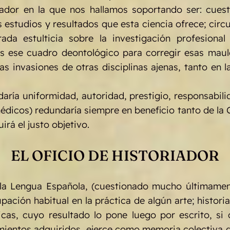
oriador en la que nos hallamos soportando ser: cue
s estudios y resultados que esta ciencia ofrece; circ
a estulticia sobre la investigación profesional 
 ese cuadro deontológico para corregir esas mauler
as invasiones de otras disciplinas ajenas, tanto en 
daría uniformidad, autoridad, prestigio, responsabil
médicos) redundaría siempre en beneficio tanto de l
rá el justo objetivo.
EL OFICIO DE HISTORIADOR
la Lengua Española, (cuestionado mucho últimament
ación habitual en la práctica de algún arte; histori
nicas, cuyo resultado lo pone luego por escrito, 
mientos adquiridos, ejerce como memoria colectiva d