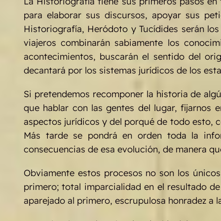
La Historiografía tiene sus primeros pasos en 
para elaborar sus discursos, apoyar sus pet
Historiografía, Heródoto y Tucídides serán los
viajeros combinarán sabiamente los conocimi
acontecimientos, buscarán el sentido del ori
decantará por los sistemas jurídicos de los es
Si pretendemos recomponer la historia de algú
que hablar con las gentes del lugar, fijarnos e
aspectos jurídicos y del porqué de todo esto, c
Más tarde se pondrá en orden toda la infor
consecuencias de esa evolución, de manera que 
Obviamente estos procesos no son los únicos 
primero; total imparcialidad en el resultado d
aparejado al primero, escrupulosa honradez a la 