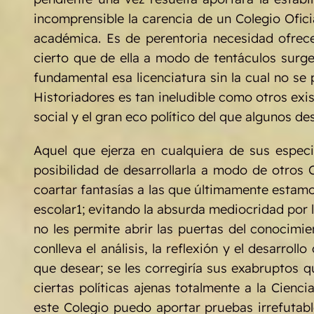
incomprensible la carencia de un Colegio Ofic
académica. Es de perentoria necesidad ofrece
cierto que de ella a modo de tentáculos surge 
fundamental esa licenciatura sin la cual no se 
Historiadores es tan ineludible como otros exi
social y el gran eco político del que algunos de
Aquel que ejerza en cualquiera de sus especia
posibilidad de desarrollarla a modo de otros 
coartar fantasías a las que últimamente estamo
escolar1; evitando la absurda mediocridad por 
no les permite abrir las puertas del conocimi
conlleva el análisis, la reflexión y el desarr
que desear; se les corregiría sus exabruptos 
ciertas políticas ajenas totalmente a la Cienc
este Colegio puedo aportar pruebas irrefutable