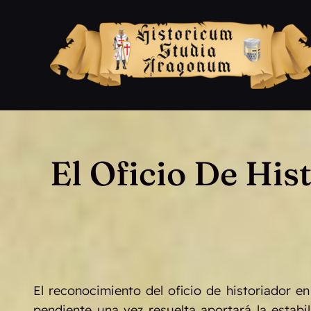
Saltar
al
contenido
El Oficio De His
El reconocimiento del oficio de historiador e
pendiente una vez resuelta aportará la estabi