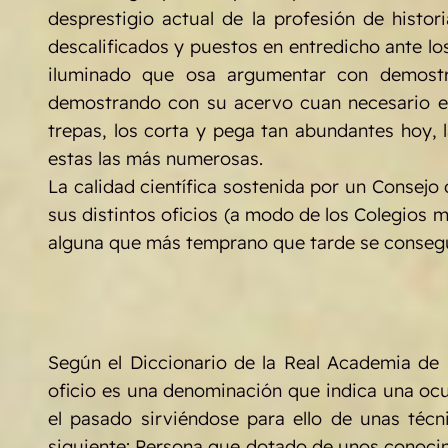
desprestigio actual de la profesión de hist
descalificados y puestos en entredicho ante lo
iluminado que osa argumentar con demostrad
demostrando con su acervo cuan necesario es
trepas, los corta y pega tan abundantes hoy, l
estas las más numerosas.
La calidad científica sostenida por un Consejo 
sus distintos oficios (a modo de los Colegios 
alguna que más temprano que tarde se consegui
Según el Diccionario de la Real Academia de 
oficio es una denominación que indica una ocup
el pasado sirviéndose para ello de unas téc
siguiente: Persona que dotado de unos conoci