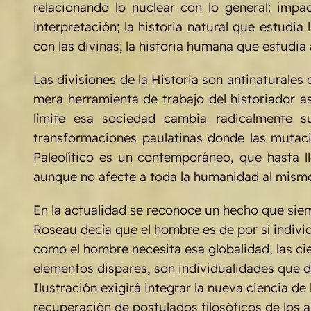
relacionando lo nuclear con lo general: impa
interpretación; la historia natural que estudi
con las divinas; la historia humana que estudia 
Las divisiones de la Historia son antinaturales
mera herramienta de trabajo del historiador a
límite esa sociedad cambia radicalmente s
transformaciones paulatinas donde las mutacio
Paleolítico es un contemporáneo, que hasta l
aunque no afecte a toda la humanidad al mismo
En la actualidad se reconoce un hecho que siem
Roseau decía que el hombre es de por sí individ
como el hombre necesita esa globalidad, las ci
elementos dispares, son individualidades que d
Ilustración exigirá integrar la nueva ciencia d
recuperación de postulados filosóficos de los a