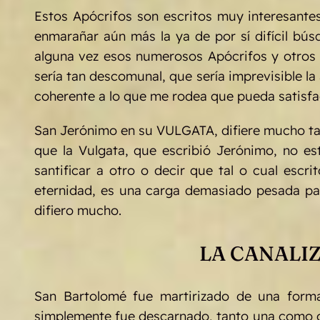
Estos Apócrifos son escritos muy interesante
enmarañar aún más la ya de por sí difícil bús
alguna vez esos numerosos Apócrifos y otros es
sería tan descomunal, que sería imprevisible l
coherente a lo que me rodea que pueda satisfa
San Jerónimo en su VULGATA, difiere mucho tam
que la Vulgata, que escribió Jerónimo, no 
santificar a otro o decir que tal o cual escri
eternidad, es una carga demasiado pesada pa
difiero mucho.
LA CANALI
San Bartolomé fue martirizado de una forma
simplemente fue descarnado, tanto una como ot