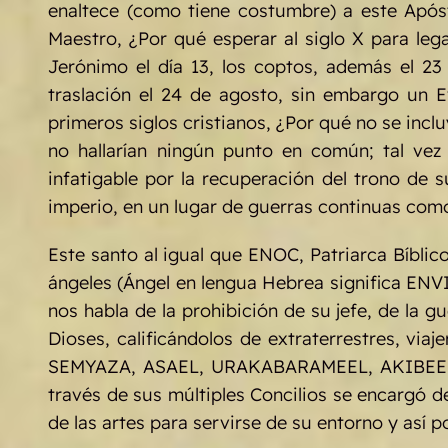
enaltece (como tiene costumbre) a este Apóst
Maestro, ¿Por qué esperar al siglo X para legal
Jerónimo el día 13, los coptos, además el 23
traslación el 24 de agosto, sin embargo un E
primeros siglos cristianos, ¿Por qué no se incluy
no hallarían ningún punto en común; tal v
infatigable por la recuperación del trono de 
imperio, en un lugar de guerras continuas co
Este santo al igual que ENOC, Patriarca Bíblic
ángeles (Ángel en lengua Hebrea significa ENVI
nos habla de la prohibición de su jefe, de la g
Dioses, calificándolos de extraterrestres, viaje
SEMYAZA, ASAEL, URAKABARAMEEL, AKIBEEL, 
través de sus múltiples Concilios se encargó 
de las artes para servirse de su entorno y así p