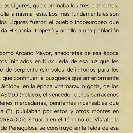
blos Ligures, que dominaba los tres elementos,
rrolla la misma tesis. Los más fundamentales son
r los Ligures fueron el pueblo indoeuropeo que
ida Hispania, tropezó y arrolló a una población
, como Arcano Mayor, anacoretas de esa época
ros iniciados en búsqueda de esa luz que les
 de serpiente (símbolos definitorios para los
ás que
continuar la búsqueda que anteriormente
o álgido», en la época «bárbara» o goda, de los
SGIO (Pelayo), el vencedor de los sarracenos
nes mercedarias, penitentes incansables que
ma (?), pululaban por estos y otros montes en
READOR. Situado en el término de Vistabella
 de Peñagolosa se construyó en la falda de esa