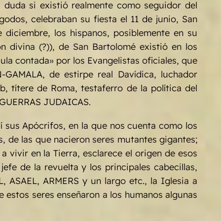
a duda si existió realmente como seguidor del
igodos, celebraban su fiesta el 11 de junio, San
e diciembre, los hispanos, posiblemente en su
 divina (?)), de San Bartolomé existió en los
ícula contada» por los Evangelistas oficiales, que
GAMALA, de estirpe real Davídica, luchador
 títere de Roma, testaferro de la política del
sus GUERRAS JUDAICAS.
sí sus Apócrifos, en la que nos cuenta como los
s, de las que nacieron seres mutantes gigantes;
 vivir en la Tierra, esclarece el origen de esos
jefe de la revuelta y los principales cabecillas,
AEL, ARMERS y un largo etc., la Iglesia a
ue estos seres enseñaron a los humanos algunas