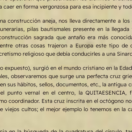
 a caer en forma vergonzosa para esa incipiente y to
una construcción aneja, nos lleva directamente a los
 funerarias, pilas bautismales presente en la llega
onstrucción sagrada que antaño era más conocida (
 entre otras cosas trajeron a Europa este tipo de
cretismo religioso que debía conducirles a una Sinarq
 expuesto), surgió en el mundo cristiano en la Eda
ales, observaremos que surge una perfecta cruz gri
, en sus hábitos, sellos, documentos, etc., la antigua
 el punto vernal en el centro, la QUITAESENCIA, fu
omo coordinador. Esta cruz inscrita en el octógono no
e viejos cultos; el mejor ejemplo lo tenemos en la
cia en la búsqueda de la cuadratura del círculo, ta