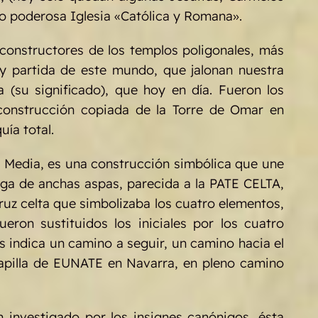
do poderosa Iglesia «Católica y Romana».
 constructores de los templos poligonales, más
da y partida de este mundo, que jalonan nuestra
su significado), que hoy en día. Fueron los
 construcción copiada de la Torre de Omar en
uía total.
d Media, es una construcción simbólica que une
ega de anchas aspas, parecida a la PATE CELTA,
 cruz celta que simbolizaba los cuatro elementos,
eron sustituidos los iniciales por los cuatro
s indica un camino a seguir, un camino hacia el
 capilla de EUNATE en Navarra, en pleno camino
n investigado por los insignes canónigos, ésta