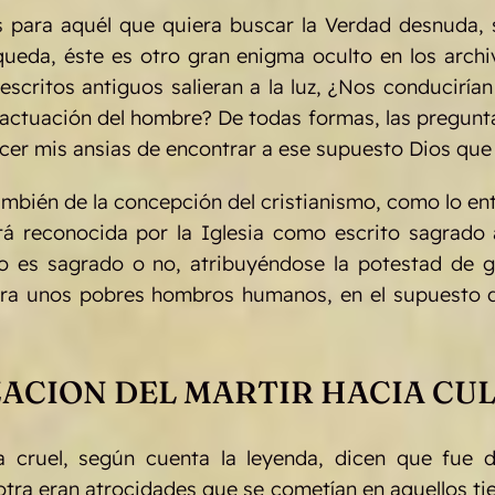
s para aquél que quiera buscar la Verdad desnuda, 
queda, éste es otro gran enigma oculto en los arch
critos antiguos salieran a la luz, ¿Nos conducirían a
a actuación del hombre? De todas formas, las pregunt
cer mis ansias de encontrar a ese supuesto Dios que
bién de la concepción del cristianismo, como lo enti
está reconocida por la Iglesia como escrito sagra
to es sagrado o no, atribuyéndose la potestad de gl
ra unos pobres hombros humanos, en el supuesto d
ZACION DEL MARTIR HACIA CUL
 cruel, según cuenta la leyenda, dicen que fue d
ra eran atrocidades que se cometían en aquellos tiem