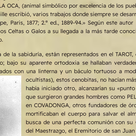
A OCA, (animal simbólico por excelencia de los pue
ville escribió, varios trabajos donde siempre se desa
ope, Paris, 1877; 2.ª ed., 1889-94.» Según este auto
os Celtas o Galos a su llegada a la más tarde conoc
o.
a de la sabiduría, están representados en el TAROT
o; bajo su aparente ortodoxia se hallaban verdade
ados con una linterna y un báculo tortuoso a modo
ocultistas), estos cenobitas, no hacían m
había iniciado otro, alcanzarían su «punt
que surgieron grandes hombres como PELA
en COVADONGA, otros fundadores de órde
mortificaban el cuerpo para salvar el al
busca de una perfecta comunión con su C
del Maestrazgo, el Eremitorio de san Juan