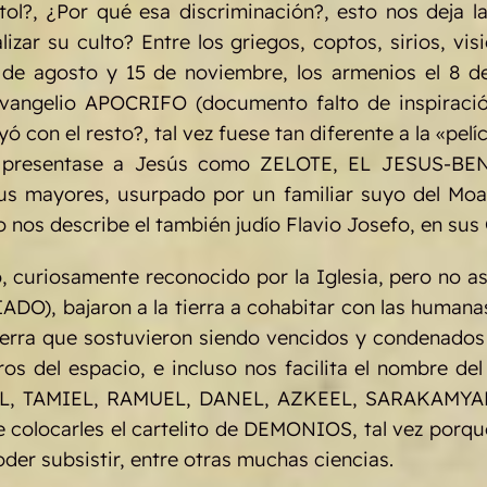
ol?, ¿Por qué esa discriminación?, esto nos deja l
izar su culto? Entre los griegos, coptos, sirios, vis
 de agosto y 15 de noviembre, los armenios el 8 d
vangelio APOCRIFO (documento falto de inspiración
ó con el resto?, tal vez fuese tan diferente a la «pel
ez presentase a Jesús como ZELOTE, EL JESUS-BEN-
sus mayores, usurpado por un familiar suyo del Moab,
mo nos describe el también judío Flavio Josefo, en 
o, curiosamente reconocido por la Iglesia, pero no a
ADO), bajaron a la tierra a cohabitar con las humana
uerra que sostuvieron siendo vencidos y condenados a
ros del espacio, e incluso nos facilita el nombre del 
TAMIEL, RAMUEL, DANEL, AZKEEL, SARAKAMYAL, AS
de colocarles el cartelito de DEMONIOS, tal vez porq
oder subsistir, entre otras muchas ciencias.