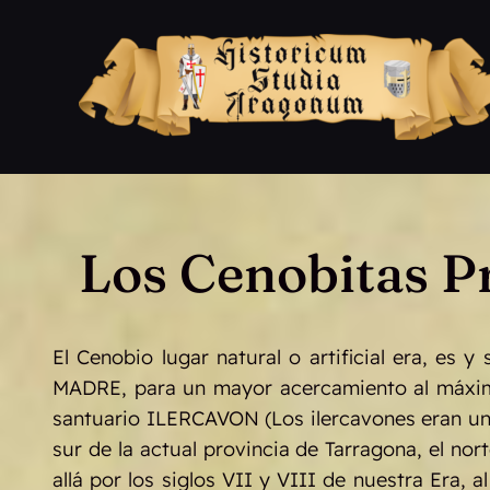
Saltar
al
contenido
Los Cenobitas P
El Cenobio lugar natural o artificial era, es 
MADRE, para un mayor acercamiento al máxim
santuario ILERCAVON (Los ilercavones eran un p
sur de la actual provincia de Tarragona, el nor
allá por los siglos VII y VIII de nuestra Era