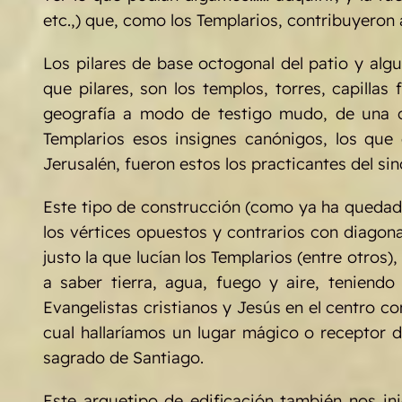
etc.,) que, como los Templarios, contribuyeron
Los pilares de base octogonal del patio y alg
que pilares, son los templos, torres, capillas
geografía a modo de testigo mudo, de una c
Templarios esos insignes canónigos, los que
Jerusalén, fueron estos los practicantes del sin
Este tipo de construcción (como ya ha quedado
los vértices opuestos y contrarios con diagon
justo la que lucían los Templarios (entre otros)
a saber tierra, agua, fuego y aire, teniendo
Evangelistas cristianos y Jesús en el centro c
cual hallaríamos un lugar mágico o receptor d
sagrado de Santiago.
Este arquetipo de edificación también nos ini