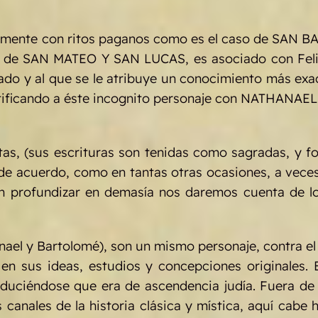
enamente con ritos paganos como es el caso de SAN 
os, de SAN MATEO Y SAN LUCAS, es asociado con Feli
do y al que se le atribuye un conocimiento más exa
ificando a éste incognito personaje con NATHANAEL a 
s, (sus escrituras son tenidas como sagradas, y for
de acuerdo, como en tantas otras ocasiones, a veces t
in profundizar en demasía nos daremos cuenta de l
thanael y Bartolomé), son un mismo personaje, contr
» en sus ideas, estudios y concepciones originale
ciéndose que era de ascendencia judía. Fuera de e
 canales de la historia clásica y mística, aquí cabe 