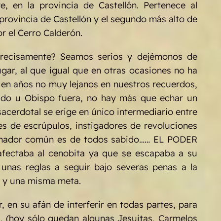
 en la provincia de Castellón. Pertenece al
 provincia de Castellón y el segundo más alto de
r el Cerro Calderón.
precisamente? Seamos serios y dejémonos de
lugar, al que igual que en otras ocasiones no ha
 en años no muy lejanos en nuestros recuerdos,
lado u Obispo fuera, no hay más que echar un
sacerdotal se erige en único intermediario entre
es de escrúpulos, instigadores de revoluciones
nominador común es de todos sabido…… EL PODER
afectaba al cenobita ya que se escapaba a su
 unas reglas a seguir bajo severas penas a la
z y una misma meta.
, en su afán de interferir en todas partes, para
s, (hoy sólo quedan algunas Jesuitas, Carmelos