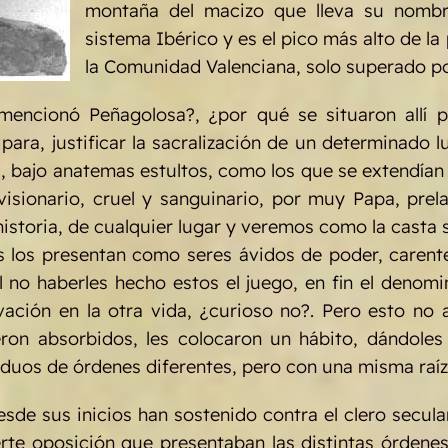
montaña del macizo que lleva su nombre,
sistema Ibérico y es el pico más alto de la
la Comunidad Valenciana, solo superado po
encionó Peñagolosa?, ¿por qué se situaron allí 
para, justificar la sacralización de un determinado 
 bajo anatemas estultos, como los que se extendían
visionario, cruel y sanguinario, por muy Papa, pre
 historia, de cualquier lugar y veremos como la casta 
s los presentan como seres ávidos de poder, carent
, al no haberles hecho estos el juego, en fin el de
ción en la otra vida, ¿curioso no?. Pero esto no 
eron absorbidos, les colocaron un hábito, dándoles
viduos de órdenes diferentes, pero con una misma raí
de sus inicios han sostenido contra el clero secular
erte oposición que presentaban las distintas órdene