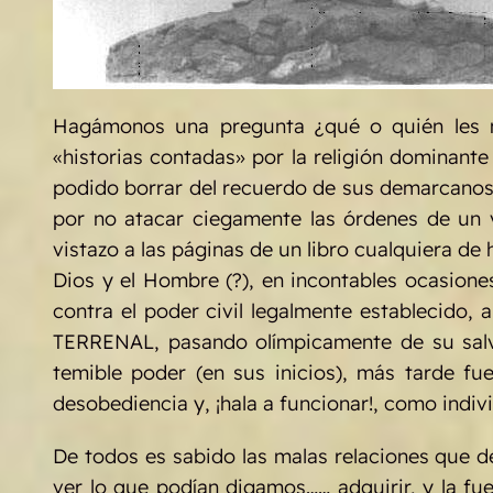
Hagámonos una pregunta ¿qué o quién les m
«historias contadas» por la religión dominante 
podido borrar del recuerdo de sus demarcanos,
por no atacar ciegamente las órdenes de un 
vistazo a las páginas de un libro cualquiera de
Dios y el Hombre (?), en incontables ocasione
contra el poder civil legalmente establecido
TERRENAL, pasando olímpicamente de su salva
temible poder (en sus inicios), más tarde fu
desobediencia y, ¡hala a funcionar!, como indi
De todos es sabido las malas relaciones que des
ver lo que podían digamos…… adquirir, y la fu