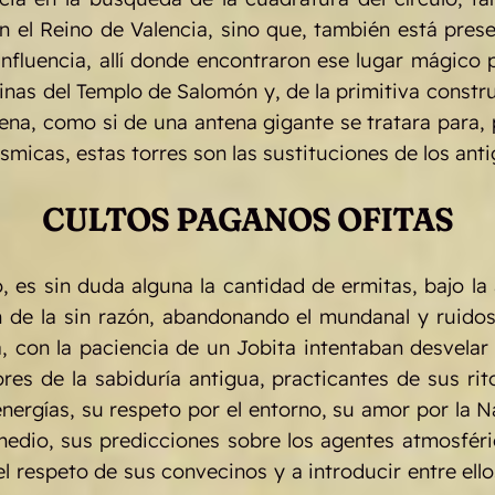
n el Reino de Valencia, sino que, también está prese
influencia, allí donde encontraron ese lugar mágico 
inas del Templo de Salomón y, de la primitiva constr
na, como si de una antena gigante se tratara para, p
smicas, estas torres son las sustituciones de los ant
CULTOS PAGANOS OFITAS
 es sin duda alguna la cantidad de ermitas, bajo la
n de la sin razón, abandonando el mundanal y ruido
 con la paciencia de un Jobita intentaban desvelar 
es de la sabiduría antigua, practicantes de sus rit
nergías, su respeto por el entorno, su amor por la Na
edio, sus predicciones sobre los agentes atmosféric
 el respeto de sus convecinos y a introducir entre e