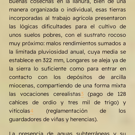
buenas cosechas en la llanura, bien de una
manera organizada o individual, esas tierras
incorporadas al trabajo agrícola presentaron
las lógicas dificultades para el cultivo de
unos suelos pobres, con el sustrato rocoso
muy próximo: malos rendimientos sumados a
la limitada pluviosidad anual, cuya media se
establece en 322 mm, Longares se aleja ya de
la sierra lo suficiente como para entrar en
contacto con los depósitos de arcilla
miocenas, compartiendo de una forma mixta
las vocaciones cerealistas
3
(pago de 128
cahíces de ordio y tres mil de trigo) y
vitícolas
4
(reglamentación de los
guardadores de viñas y herencias).
La presencia de aguas subterráneas y su