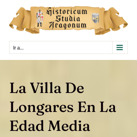
Saltar
al
contenido
Ir a...
La Villa De
Longares En La
Edad Media